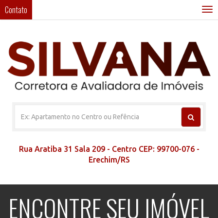
Contato
T
n
Rua Aratiba 31 Sala 209 - Centro CEP: 99700-076 -
Erechim/RS
ENCONTRE SEU IMÓVEL