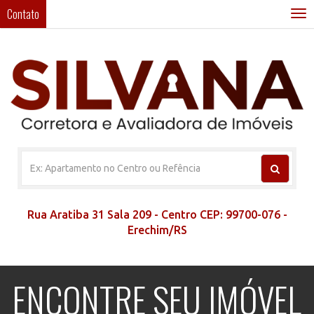
Contato
T
n
Rua Aratiba 31 Sala 209 - Centro CEP: 99700-076 -
Erechim/RS
ENCONTRE SEU IMÓVEL