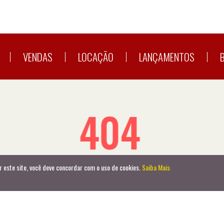
VENDAS
LOCAÇÃO
LANÇAMENTOS
404
Oops! A página que você procura não existe.
r este site, você deve concordar com o uso de cookies.
r este site, você deve concordar com o uso de cookies.
Saiba Mais
Saiba Mais
Voltar para a Página Inicial