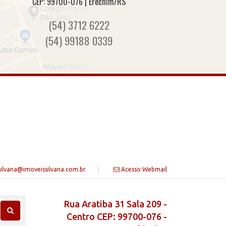
CEP: 99700-076 | Erechim/RS
(54) 3712 6222
(54) 99188 0339
silvana@imoveissilvana.com.br
Acesso Webmail
Rua Aratiba 31 Sala 209 -
Centro CEP: 99700-076 -