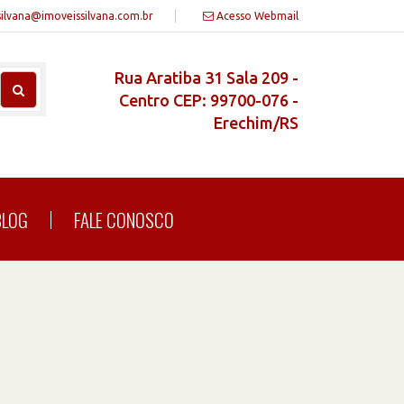
silvana@imoveissilvana.com.br
Acesso Webmail
Rua Aratiba 31 Sala 209 -
Centro CEP: 99700-076 -
Erechim/RS
BLOG
FALE CONOSCO