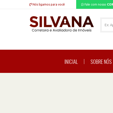
Nós ligamos para você
Fale com nosso
COR
INICIAL
SOBRE NÓS