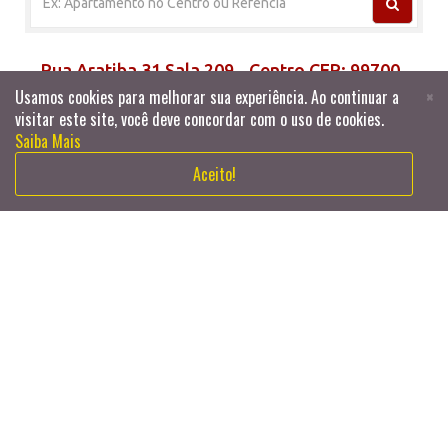
Rua Aratiba 31 Sala 209 - Centro CEP: 99700-
Usamos cookies para melhorar sua experiência. Ao continuar a
Usamos cookies para melhorar sua experiência. Ao continuar a
×
×
076 - Erechim/RS
visitar este site, você deve concordar com o uso de cookies.
visitar este site, você deve concordar com o uso de cookies.
Saiba Mais
Saiba Mais
Aceito!
Aceito!
404
Oops! A página que você procura não existe.
Voltar para a Página Inicial