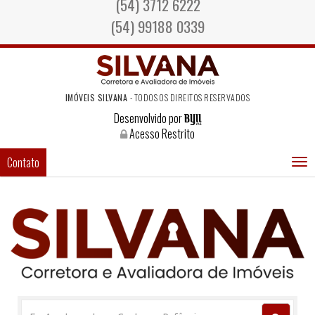
(54) 3712 6222
(54) 99188 0339
IMÓVEIS SILVANA
- TODOS OS DIREITOS RESERVADOS
Desenvolvido por
Acesso Restrito
Contato
T
n