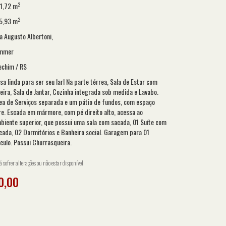
2
1,72 m
2
5,93 m
a Augusto Albertoni,
mmer
echim / RS
sa linda para ser seu lar! Na parte térrea, Sala de Estar com
reira, Sala de Jantar, Cozinha integrada sob medida e Lavabo.
ea de Serviços separada e um pátio de fundos, com espaço
vre. Escada em mármore, com pé direito alto, acessa ao
biente superior, que possui uma sala com sacada, 01 Suíte com
cada, 02 Dormitórios e Banheiro social. Garagem para 01
ículo. Possui Churrasqueira.
sofrer alterações ou não estar disponível.
0,00