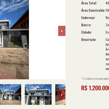
Área Total:
49
Área Construída:
19
Endereço:
Ru
Bairro:
Zi
Cidade:
Er
Descrição:
Ca
la
Ár
li
am
sa
ve
* O imóvel anunciado poderá 
R$ 1.200.00