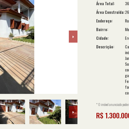
Área Total:
36
Área Construída:
26
Endereço:
Ru
Bairro:
Mo
Cidade:
Er
Descrição:
Ca
in
Ja
Su
co
ga
Fe
fa
ca
* O imóvel anunciado poderá 
R$ 1.300.00