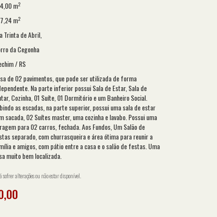
2
4,00 m
2
7,24 m
a Trinta de Abril,
rro da Cegonha
echim / RS
sa de 02 pavimentos, que pode ser utilizada de forma
dependente. Na parte inferior possui Sala de Estar, Sala de
ntar, Cozinha, 01 Suíte, 01 Dormitório e um Banheiro Social.
bindo as escadas, na parte superior, possui uma sala de estar
m sacada, 02 Suítes master, uma cozinha e lavabo. Possui uma
ragem para 02 carros, fechada. Aos Fundos, Um Salão de
stas separado, com churrasqueira e área ótima para reunir a
mília e amigos, com pátio entre a casa e o salão de festas. Uma
sa muito bem localizada.
sofrer alterações ou não estar disponível.
0,00